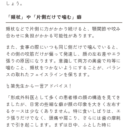
しょう。
「頬杖」や「片側だけで噛む」癖
頬杖などで片側に力がかかり続けると、顎関節や咬み
合わせに負担がかかる可能性があります。
また、食事の際にいつも同じ側だけで噛んでいると、
その側の咬筋だけが偏って発達し、顔の左右差やエラ
張りの原因になります。意識して両方の奥歯で均等に
噛むこと、頬杖をつかないようにすることが、バラン
スの取れたフェイスラインを保ちます。
☝️簗先生から一言アドバイス！
「形成外科医として多くの患者様の顔の構造を見てき
ましたが、日常の些細な癖が顔の印象を大きく左右す
るケースは少なくありません。特に食いしばりは、エ
ラ張りだけでなく、頭痛や肩こり、さらには歯の摩耗
まで引き起こします。まずは日中、ふとした時に