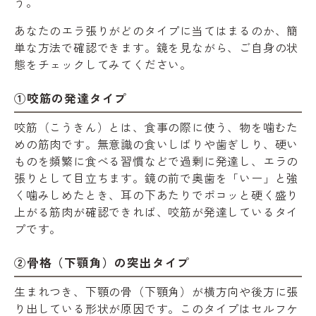
う。
あなたのエラ張りがどのタイプに当てはまるのか、簡
単な方法で確認できます。鏡を見ながら、ご自身の状
態をチェックしてみてください。
①咬筋の発達タイプ
咬筋（こうきん）とは、食事の際に使う、物を噛むた
めの筋肉です。無意識の食いしばりや歯ぎしり、硬い
ものを頻繁に食べる習慣などで過剰に発達し、エラの
張りとして目立ちます。鏡の前で奥歯を「いー」と強
く噛みしめたとき、耳の下あたりでポコッと硬く盛り
上がる筋肉が確認できれば、咬筋が発達しているタイ
プです。
②骨格（下顎角）の突出タイプ
生まれつき、下顎の骨（下顎角）が横方向や後方に張
り出している形状が原因です。このタイプはセルフケ