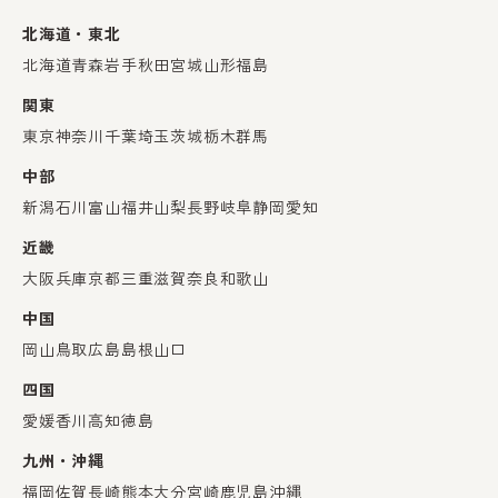
北海道・東北
北海道
青森
岩手
秋田
宮城
山形
福島
関東
東京
神奈川
千葉
埼玉
茨城
栃木
群馬
中部
新潟
石川
富山
福井
山梨
長野
岐阜
静岡
愛知
近畿
大阪
兵庫
京都
三重
滋賀
奈良
和歌山
中国
岡山
鳥取
広島
島根
山口
四国
愛媛
香川
高知
徳島
九州・沖縄
福岡
佐賀
長崎
熊本
大分
宮崎
鹿児島
沖縄