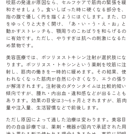
咬筋の発達が原因なら、セルフケアで筋肉の緊張を緩
和させましょう。食いしばった時に硬くなる部分を、
指の腹で優しく円を描くようにほぐします。また、口
をゆっくりと大きく開け、「あ・い・う・え・お」と
動かすストレッチも、顎周りのこわばりを和らげるの
に有効です。ただし、やりすぎは肌への刺激になるた
め禁物です。
美容医療では、ボツリヌストキシン注射が選択肢にな
ります。ボツリヌス・トキシンという薬剤を咬筋に注
射し、筋肉の働きを一時的に緩めます。その結果、使
われなくなった筋肉が自然に小さくなり、エラの張り
が解消されます。注射後のダウンタイムは比較的短い
傾向ですが、腫れ・内出血・違和感などが出ることも
あります。効果の目安は3〜6ヶ月とされますが、筋肉
量や注入量、生活習慣などで前後します。
ただし原因によって適した治療は変わります。美容目
的の自由診療では、薬剤・機器が国内で承認された用
途と異なる形で使われる場合もあるため、事前に説明