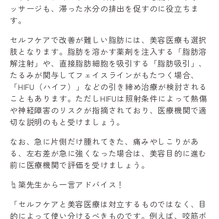
ッサージも、滞った水分の排出を促すのに役立ちま
す。
セルフケアで改善が難しい脂肪には、美容医療も選択
肢となります。脂肪を溶かす薬剤を注入する「脂肪溶
解注射」や、直接脂肪細胞を吸引する「脂肪吸引」、
たるみが関与してフェイスラインがもたつく場合、
「HIFU（ハイフ）」などの引き締め治療が検討される
こともあります。ただしHIFUは照射条件によって熱傷
や神経障害のリスクが指摘されており、医療機関で適
切な説明のもと受けましょう。
なお、急に片側だけ腫れてきた、痛みやしこりがあ
る、左右差が急に強くなった場合は、美容目的に進む
前に医療機関で評価を受けましょう。
☝️簗先生から一言アドバイス！
「セルフケアと美容医療は対立するものではなく、目
的によって使い分けるべきものです。例えば、咬筋ボ