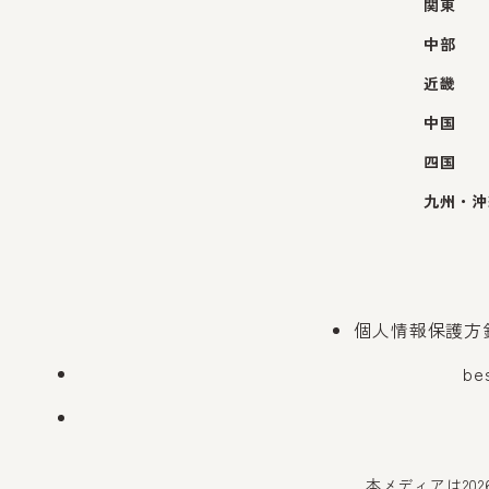
関東
中部
近畿
中国
四国
九州・沖
個人情報保護方
be
本メディアは20