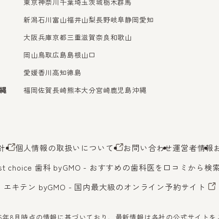
東京
神奈川
千葉
埼玉
茨城
栃木
群馬
新潟
石川
富山
福井
山梨
長野
岐阜
静岡
愛知
大阪
兵庫
京都
三重
滋賀
奈良
和歌山
岡山
鳥取
広島
島根
山口
愛媛
香川
高知
徳島
縄
福岡
佐賀
長崎
熊本
大分
宮崎
鹿児島
沖縄
針
個人情報の取扱いについて
お問い合わせ
運営者情報
st choice 歯科 byGMO
- おすすめの歯科医を口コミから検
エキテン byGMO
- 国内最大級のオンライン予約サイト
26年8月時点の情報に基づいており、最新情報は各社の公式サイト