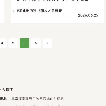
#消化器内科
#胃カメラ検査
2026.06.25
4
5
...
>
»
から探す
東北
北海道
青森
岩手
秋田
宮城
山形
福島