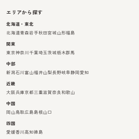
エリアから探す
北海道・東北
北海道
青森
岩手
秋田
宮城
山形
福島
関東
東京
神奈川
千葉
埼玉
茨城
栃木
群馬
中部
新潟
石川
富山
福井
山梨
長野
岐阜
静岡
愛知
近畿
大阪
兵庫
京都
三重
滋賀
奈良
和歌山
中国
岡山
鳥取
広島
島根
山口
四国
愛媛
香川
高知
徳島