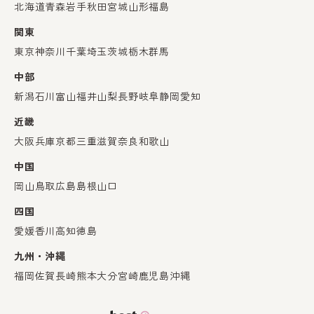
北海道
青森
岩手
秋田
宮城
山形
福島
関東
東京
神奈川
千葉
埼玉
茨城
栃木
群馬
中部
新潟
石川
富山
福井
山梨
長野
岐阜
静岡
愛知
近畿
大阪
兵庫
京都
三重
滋賀
奈良
和歌山
中国
岡山
鳥取
広島
島根
山口
四国
愛媛
香川
高知
徳島
九州・沖縄
福岡
佐賀
長崎
熊本
大分
宮崎
鹿児島
沖縄