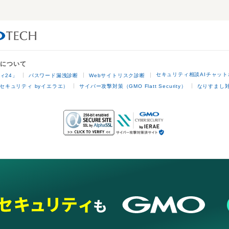
業について
セキュリティ相談AIチャット
ィ24」
パスワード漏洩診断
Webサイトリスク診断
セキュリティ byイエラエ）
サイバー攻撃対策（GMO Flatt Security）
なりすまし