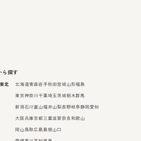
から探す
東北
北海道
青森
岩手
秋田
宮城
山形
福島
東京
神奈川
千葉
埼玉
茨城
栃木
群馬
新潟
石川
富山
福井
山梨
長野
岐阜
静岡
愛知
大阪
兵庫
京都
三重
滋賀
奈良
和歌山
岡山
鳥取
広島
島根
山口
愛媛
香川
高知
徳島