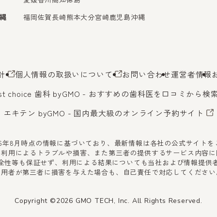
縄
福岡
佐賀
長崎
熊本
大分
宮崎
鹿児島
沖縄
針
個人情報の取扱いについて
お問い合わせ
運営者情報
st choice 歯科 byGMO
- おすすめの歯科医を口コミから検
エキテン byGMO
- 国内最大級のオンライン予約サイト
26年8月時点の情報に基づいており、最新情報は各社の公式サイト
不利用によるトラブルや損害、また第三者の提供するサービス内容に
全性等も保証せず、利用による結果についても当社および情報提供
利用者が第三者に損害を与えた場合も、自己責任で対応してください
Copyright ©2026 GMO TECH, Inc. All Rights Reserved.