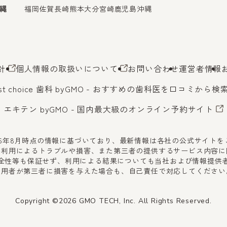
縄
福岡
佐賀
長崎
熊本
大分
宮崎
鹿児島
沖縄
針
個人情報の取扱いについて
お問い合わせ
運営者情報
st choice 歯科 byGMO
- おすすめの歯科医を口コミから検
エキテン byGMO
- 国内最大級のオンライン予約サイト
26年8月時点の情報に基づいており、最新情報は各社の公式サイト
不利用によるトラブルや損害、また第三者の提供するサービス内容に
全性等も保証せず、利用による結果についても当社および情報提供
利用者が第三者に損害を与えた場合も、自己責任で対応してください
Copyright ©2026 GMO TECH, Inc. All Rights Reserved.