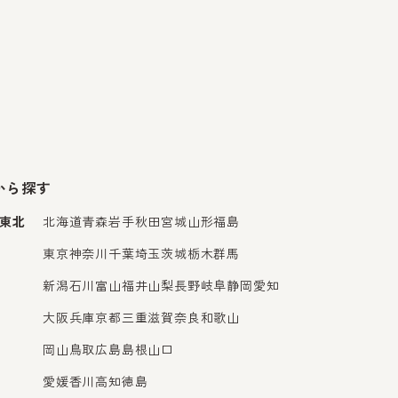
から探す
東北
北海道
青森
岩手
秋田
宮城
山形
福島
東京
神奈川
千葉
埼玉
茨城
栃木
群馬
新潟
石川
富山
福井
山梨
長野
岐阜
静岡
愛知
大阪
兵庫
京都
三重
滋賀
奈良
和歌山
岡山
鳥取
広島
島根
山口
愛媛
香川
高知
徳島