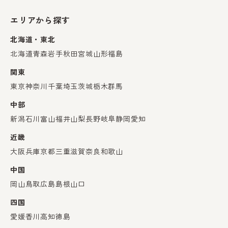
エリアから探す
北海道・東北
北海道
青森
岩手
秋田
宮城
山形
福島
関東
東京
神奈川
千葉
埼玉
茨城
栃木
群馬
中部
新潟
石川
富山
福井
山梨
長野
岐阜
静岡
愛知
近畿
大阪
兵庫
京都
三重
滋賀
奈良
和歌山
中国
岡山
鳥取
広島
島根
山口
四国
愛媛
香川
高知
徳島