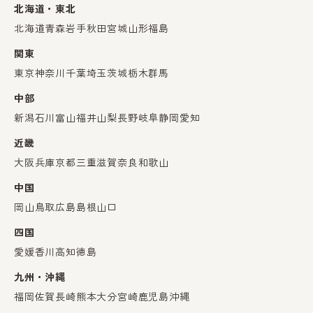
北海道・東北
北海道
青森
岩手
秋田
宮城
山形
福島
関東
東京
神奈川
千葉
埼玉
茨城
栃木
群馬
中部
新潟
石川
富山
福井
山梨
長野
岐阜
静岡
愛知
近畿
大阪
兵庫
京都
三重
滋賀
奈良
和歌山
中国
岡山
鳥取
広島
島根
山口
四国
愛媛
香川
高知
徳島
九州・沖縄
福岡
佐賀
長崎
熊本
大分
宮崎
鹿児島
沖縄