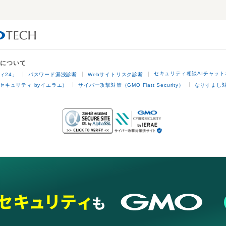
業について
セキュリティ相談AIチャット
ィ24」
パスワード漏洩診断
Webサイトリスク診断
セキュリティ byイエラエ）
サイバー攻撃対策（GMO Flatt Security）
なりすまし