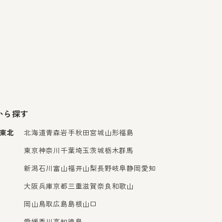
から探す
東北
北海道
青森
岩手
秋田
宮城
山形
福島
東京
神奈川
千葉
埼玉
茨城
栃木
群馬
新潟
石川
富山
福井
山梨
長野
岐阜
静岡
愛知
大阪
兵庫
京都
三重
滋賀
奈良
和歌山
岡山
鳥取
広島
島根
山口
愛媛
香川
高知
徳島