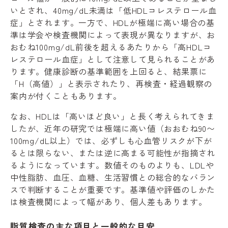
いとされ、40mg/dL未満は「低HDLコレステロール血
症」とされます。一方で、HDLが極端に高い場合の基
準は学会や検査機関によって表現が異なりますが、お
おむね100mg/dL前後を超えるあたりから「高HDLコ
レステロール血症」として注意して見られることがあ
ります。健康診断の基準範囲を上回ると、結果票に
「H（高値）」と表示されたり、再検査・経過観察の
案内が付くこともあります。
なお、HDLは「高いほど良い」と長く考えられてきま
したが、近年の研究では極端に高い値（おおむね90〜
100mg/dL以上）では、必ずしも心血管リスクが下が
るとは限らない、または逆に高まる可能性が指摘され
るようになっています。数値そのものよりも、LDLや
中性脂肪、血圧、血糖、生活習慣との総合的なバラン
スで判断することが重要です。基準値や評価のしかた
は検査機関によって幅があり、個人差もあります。
脂質検査の主な項目と一般的な目安