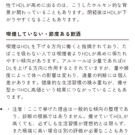
性でHDLが高めに出るのは、こうしたホルモン的な背
景が関わっていることもあります。閉経後はHDLが下
がりやすくなることもあります。
喫煙していない・節度ある飲酒
喫煙はHDLを下げる方向に働くと指摘されており、た
ばこを吸わない人では喫煙者よりHDLが高めに保たれ
やすい傾向があります。アルコールは少量であればH
DLを上げる方向に作用するとされていますが、量や頻
度によって体への影響は変わり、適量の判断には個人
差があります。健康的な生活習慣の積み重ねが、痩せ
型かつHDL高値という結果につながっていることもあ
ります。
注意：ここで挙げた理由は一般的な傾向の整理であ
り、診断の根拠ではありません。痩せていてHDLが
高くても、必ずしも生活習慣が理想的とは限らず、
また極端に高い場合は別の評価が必要なこともあり