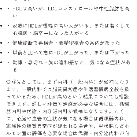
HDLは高いが、LDLコレステロールや中性脂肪も高
い
家族にHDLが極端に高い人がいる、または若くして
心臓病・脳卒中になった人がいる
健康診断で再検査・要精密検査の案内があった
以前と比べて急にHDLが上がった、または下がった
動悸・息切れ・胸の違和感など、気になる症状があ
る
受診先としては、まず内科（一般内科）が候補になり
ます。一般内科では脂質異常症や生活習慣病全般を扱
っているため、HDLが高めという結果についても相談
できます。詳しい評価や治療が必要な場合には、循環
器内科や代謝・内分泌内科が候補になります。とく
に、心臓や血管の症状が気になる場合は循環器内科、
家族性の脂質異常症が疑われる場合や、甲状腺などホ
ルモン面の評価も必要な場合は代謝・内分泌内科が向