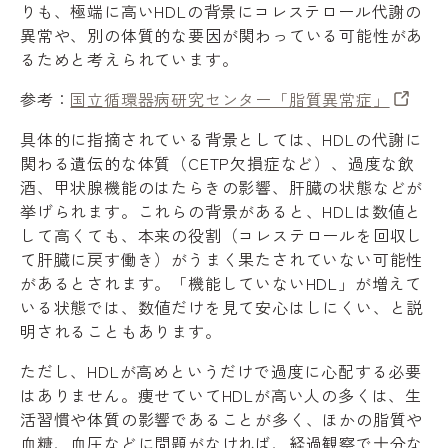
りも、極端に高いHDLの背景にコレステロール代謝の
異常や、別の体質的な要因が関わっている可能性があ
るためと考えられています。
参考：
国立循環器病研究センター「脂質異常症」
具体的に指摘されている背景としては、HDLの代謝に
関わる遺伝的な体質（CETP欠損症など）、過度な飲
酒、甲状腺機能のはたらきの影響、肝臓の状態などが
挙げられます。これらの背景があると、HDLは数値と
して高くても、本来の役割（コレステロールを回収し
て肝臓に戻す働き）がうまく果たされていない可能性
があるとされます。「機能していないHDL」が増えて
いる状態では、数値だけを見て安心はしにくい、と説
明されることもあります。
ただし、HDLが高めというだけで過度に心配する必要
はありません。痩せていてHDLが高い人の多くは、生
活習慣や体質の影響であることが多く、ほかの脂質や
血糖、血圧などに問題がなければ、経過観察で十分な