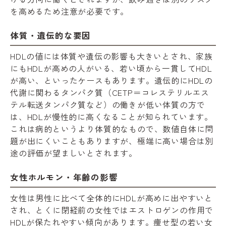
を高めるため注意が必要です。
体質・遺伝的な要因
HDLの値には体質や遺伝の影響も大きいとされ、家族
にもHDLが高めの人がいる、若い頃から一貫してHDL
が高い、といったケースもあります。遺伝的にHDLの
代謝に関わるタンパク質（CETP＝コレステリルエス
テル転送タンパク質など）の働きが低い体質の方で
は、HDLが慢性的に高くなることが知られています。
これは病的というより体質的なもので、数値自体に問
題が出にくいこともありますが、極端に高い場合は別
途の評価が望ましいとされます。
女性ホルモン・年齢の影響
女性は男性に比べて全体的にHDLが高めに出やすいと
され、とくに閉経前の女性ではエストロゲンの作用で
HDLが保たれやすい傾向があります。痩せ型の若い女