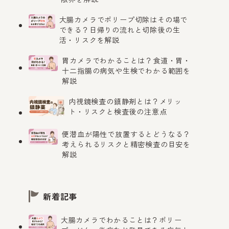
大腸カメラでポリープ切除はその場で
できる？日帰りの流れと切除後の生
活・リスクを解説
胃カメラでわかることは？食道・胃・
十二指腸の病気や生検でわかる範囲を
解説
内視鏡検査の鎮静剤とは？メリッ
ト・リスクと検査後の注意点
便潜血が陽性で放置するとどうなる？
考えられるリスクと精密検査の目安を
応
予約・相談方法
解説
/ 保険
LINE予約 / WEB予約
/ 電話 / LINE相談
新着記事
大腸カメラでわかることは？ポリー
WEB予約 / アプリ予
開40