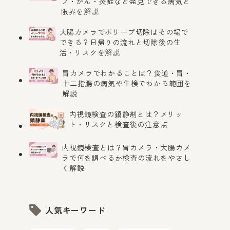
プ・がん・炎症など発見できる病気と
約 / LINE予約 / 電話
中心
限界を解説
/ 術後相談
大腸カメラでポリープ切除はその場で
/ 保険3
初診メール予約 / LIN
できる？日帰りの流れと切除後の生
り
E予約
活・リスクを解説
胃カメラでわかることは？食道・胃・
の記載
十二指腸の病気や生検でわかる範囲を
WEB予約 / 電話
解説
内視鏡検査の鎮静剤とは？メリッ
ト・リスクと検査後の注意点
50,0
電話予約 / 完全予約
5,00
制
内視鏡検査とは？胃カメラ・大腸カメ
ラで何を調べるか検査の流れをやさし
く解説
人気キーワード