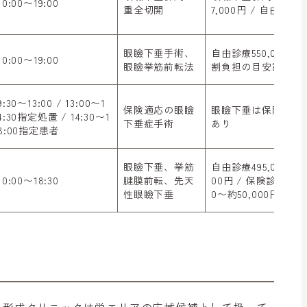
10:00〜19:00
重全切開
7,000円 / 自由診療
眼瞼下垂手術、
自由診療550,000円 
10:00〜19:00
眼瞼挙筋前転法
割負担の目安記載あ
9:30〜13:00 / 13:00〜1
保険適応の眼瞼
眼瞼下垂は保険適応
4:30指定処置 / 14:30〜1
下垂症手術
あり
8:00指定患者
眼瞼下垂、挙筋
自由診療495,000円〜5
10:00〜18:30
腱膜前転、先天
00円 / 保険診療両目4
性眼瞼下垂
0〜約50,000円