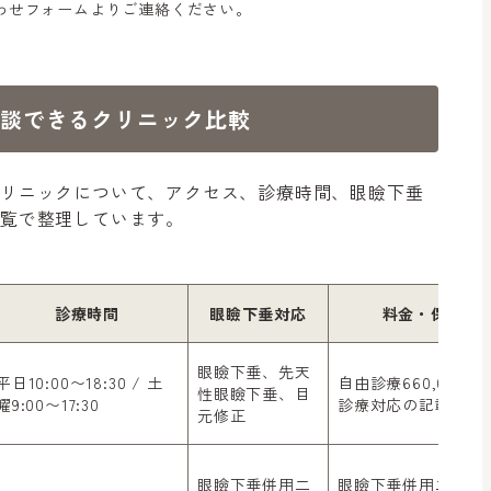
わせフォームよりご連絡ください。
相談できるクリニック比較
クリニックについて、アクセス、診療時間、眼瞼下垂
覧で整理しています。
診療時間
眼瞼下垂対応
料金・保険対
眼瞼下垂、先天
平日10:00〜18:30 / 土
自由診療660,000円 
性眼瞼下垂、目
曜9:00〜17:30
診療対応の記載あり
元修正
眼瞼下垂併用二
眼瞼下垂併用二重全切