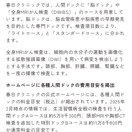
春日クリニックでは、人間ドックに「脳ドック」や
「全身MRIがん検査（DWiBS）」のコースを用意して
います。脳ドックは、脳血管疾患や脳疾患の早期発見
を目的とした専門ドックです。検査項目数により、
「ライトコース」と「スタンダードコース」に分かれ
ます。
全身MRIがん検査は、細胞内の水分子の運動を画像化
する拡散強調画像（DWI）を用いて病変を検出しよう
とする手法です。頚部、胸部、肝臓、膵臓、腎臓など
を一度の撮像で検査します。
ホームページに各種人間ドックの費用目安を掲出
春日クリニックの公式ホームページには、各種人間ド
ックの料金目安（税込）が掲出されています。2026年
2月時点の情報では、生活習慣病全般の検査を行う人
間ドックAコースは約5万8千300円、頭部MRIや胸部CT
検査を追加した特別ドックBコースは約11万8千800円
が通常料金の目安です。