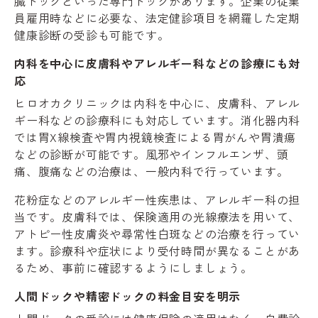
臓ドックといった専門ドックがあります。企業の従業
員雇用時などに必要な、法定健診項目を網羅した定期
健康診断の受診も可能です。
内科を中心に皮膚科やアレルギー科などの診療にも対
応
ヒロオカクリニックは内科を中心に、皮膚科、アレル
ギー科などの診療科にも対応しています。消化器内科
では胃X線検査や胃内視鏡検査による胃がんや胃潰瘍
などの診断が可能です。風邪やインフルエンザ、頭
痛、腹痛などの治療は、一般内科で行っています。
花粉症などのアレルギー性疾患は、アレルギー科の担
当です。皮膚科では、保険適用の光線療法を用いて、
アトピー性皮膚炎や尋常性白斑などの治療を行ってい
ます。診療科や症状により受付時間が異なることがあ
るため、事前に確認するようにしましょう。
人間ドックや精密ドックの料金目安を明示