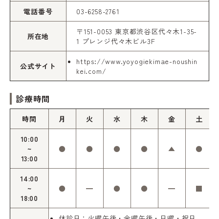
電話番号
03-6258-2761
〒151-0053 東京都渋谷区代々木1-35-
所在地
1 プレンジ代々木ビル3F
https://www.yoyogiekimae-noushin
公式サイト
kei.com/
診療時間
時間
月
火
水
木
金
土
10:00
~
●
●
●
●
▲
●
13:00
14:00
~
●
━
●
●
━
■
18:00
休診日：火曜午後・金曜午後・日曜・祝日