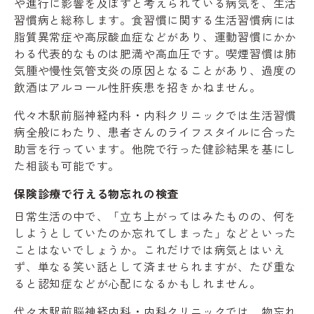
や進行に影響を及ぼすと考えられている病気を、生活
習慣病と総称します。食習慣に関する生活習慣病には
脂質異常症や高尿酸血症などがあり、運動習慣にかか
わる代表的なものは肥満や高血圧です。喫煙習慣は肺
気腫や慢性気管支炎の原因となることがあり、過度の
飲酒はアルコール性肝疾患を招きかねません。
代々木駅前脳神経内科・内科クリニックでは生活習慣
病全般にわたり、患者さんのライフスタイルに合った
助言を行っています。他院で行った健診結果を基にし
た相談も可能です。
保険診療で行える物忘れの検査
日常生活の中で、「立ち上がってはみたものの、何を
しようとしていたのか忘れてしまった」などといった
ことはないでしょうか。これだけでは病気とはいえ
ず、単なる笑い話として済ませられますが、たび重な
ると認知症などが心配になるかもしれません。
代々木駅前脳神経内科・内科クリニックでは、物忘れ