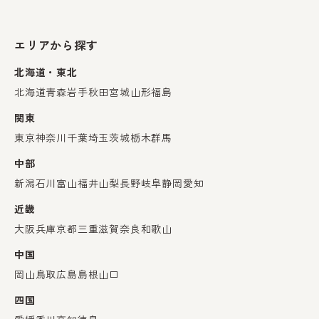
エリアから探す
北海道・東北
北海道
青森
岩手
秋田
宮城
山形
福島
関東
東京
神奈川
千葉
埼玉
茨城
栃木
群馬
中部
新潟
石川
富山
福井
山梨
長野
岐阜
静岡
愛知
近畿
大阪
兵庫
京都
三重
滋賀
奈良
和歌山
中国
岡山
鳥取
広島
島根
山口
四国