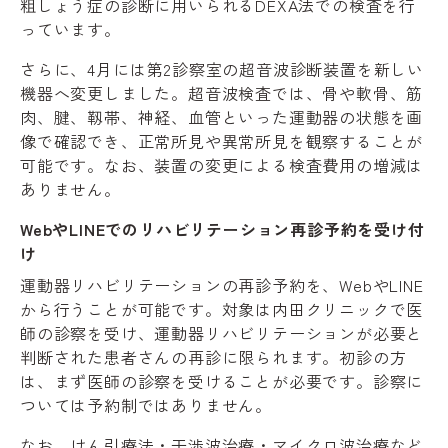
粗しょう症の診断に用いられるDEXA法での検査を行
っています。
さらに、4月には第2診察室の超音波診断装置を新しい
機器へ変更しました。超音波検査では、骨や軟骨、筋
肉、腱、靱帯、神経、血管といった運動器の状態を画
像で確認でき、正常所見や異常所見を観察することが
可能です。なお、装置の変更による検査費用の増減は
ありません。
WebやLINEでのリハビリテーション再診予約を受け付
け
運動器リハビリテーションの再診予約を、WebやLINE
から行うことが可能です。対象は内田クリニックで医
師の診察を受け、運動器リハビリテーションが必要と
判断された患者さんの再診に限られます。初診の方
は、まず医師の診察を受けることが必要です。診察に
ついては予約制ではありません。
なお、けん引療法・干渉波治療・マイクロ波治療など