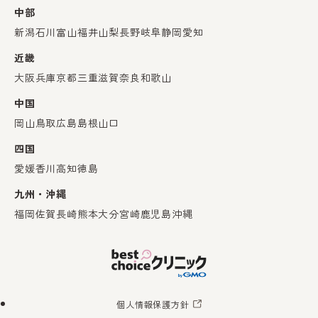
中部
新潟
石川
富山
福井
山梨
長野
岐阜
静岡
愛知
近畿
大阪
兵庫
京都
三重
滋賀
奈良
和歌山
中国
岡山
鳥取
広島
島根
山口
四国
愛媛
香川
高知
徳島
九州・沖縄
福岡
佐賀
長崎
熊本
大分
宮崎
鹿児島
沖縄
個人情報保護方針