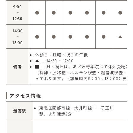
9:00
~
●
●
●
●
●
●
12:30
14:30
~
●
●
●
●
●
▲
18:00
休診日：日曜・祝日の午後
▲ … 14:30 ~ 17:00
備考
■ … 日・祝日は、あざみ野本院にて体外受精関
（採卵・胚移植・ホルモン検査・超音波検査・注
っております。（診療時間8：00～13：00）要予
アクセス情報
東急田園都市線・大井町線「二子玉川
最寄駅
駅」より徒歩2分