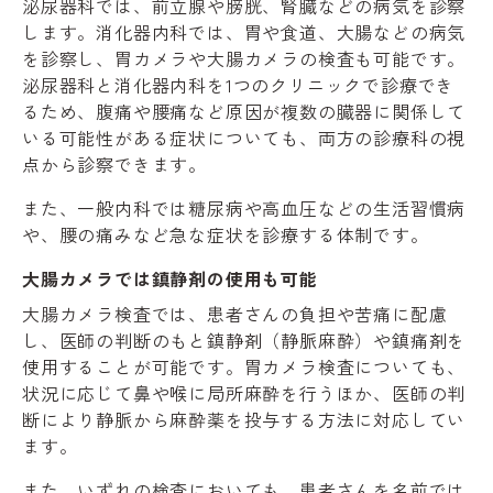
泌尿器科では、前立腺や膀胱、腎臓などの病気を診察
します。消化器内科では、胃や食道、大腸などの病気
を診察し、胃カメラや大腸カメラの検査も可能です。
泌尿器科と消化器内科を1つのクリニックで診療でき
るため、腹痛や腰痛など原因が複数の臓器に関係して
いる可能性がある症状についても、両方の診療科の視
点から診察できます。
また、一般内科では糖尿病や高血圧などの生活習慣病
や、腰の痛みなど急な症状を診療する体制です。
大腸カメラでは鎮静剤の使用も可能
大腸カメラ検査では、患者さんの負担や苦痛に配慮
し、医師の判断のもと鎮静剤（静脈麻酔）や鎮痛剤を
使用することが可能です。胃カメラ検査についても、
状況に応じて鼻や喉に局所麻酔を行うほか、医師の判
断により静脈から麻酔薬を投与する方法に対応してい
ます。
また、いずれの検査においても、患者さんを名前では