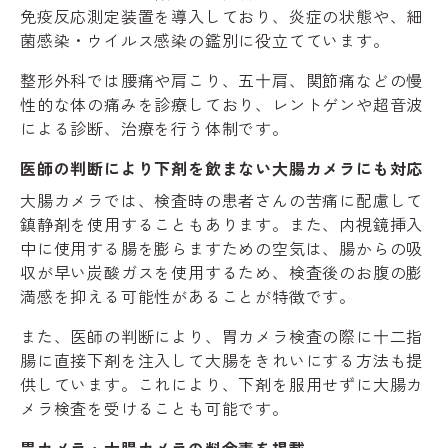
免疫反応測定装置を導入しており、炎症の状態や、細
菌感染・ウイルス感染の鑑別に役立てています。
整形外科では腰痛や肩こり、五十肩、関節痛などの慢
性的な体の痛みを診療しており、レントゲンや超音波
による診断、治療を行う体制です。
医師の判断により下剤を飲まない大腸カメラにも対応
大腸カメラでは、検査時の患者さんの苦痛に配慮して
鎮静剤を使用することもあります。また、内視鏡挿入
中に使用する腸を膨らますための空気は、腸からの吸
収が早い炭酸ガスを使用するため、検査後のお腹の膨
満感を抑える可能性があることが特徴です。
また、医師の判断により、胃カメラ検査の際に十二指
腸に直接下剤を注入して大腸をきれいにする方法も提
供しています。これにより、下剤を服用せずに大腸カ
メラ検査を受けることも可能です。
胃カメラ・大腸カメラの料金表を掲載