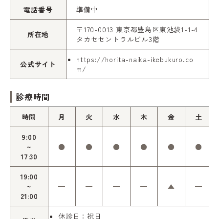
電話番号
準備中
〒170-0013 東京都豊島区東池袋1-1-4
所在地
タカセセントラルビル3階
https://horita-naika-ikebukuro.co
公式サイト
m/
診療時間
時間
月
火
水
木
金
土
9:00
~
●
●
●
●
●
●
17:30
19:00
~
━
━
━
━
▲
━
21:00
休診日：祝日