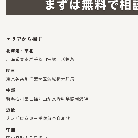
エリアから探す
北海道・東北
北海道
青森
岩手
秋田
宮城
山形
福島
関東
東京
神奈川
千葉
埼玉
茨城
栃木
群馬
中部
新潟
石川
富山
福井
山梨
長野
岐阜
静岡
愛知
近畿
大阪
兵庫
京都
三重
滋賀
奈良
和歌山
中国
岡山
鳥取
広島
島根
山口