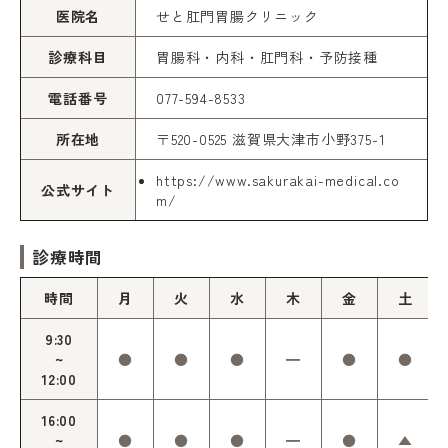
医院名
せと肛門胃腸クリニック
診療科目
胃腸科・内科・肛門科・予防接種
電話番号
077-594-8533
所在地
〒520-0525 滋賀県大津市小野375-1
https://www.sakurakai-medical.co
公式サイト
m/
診療時間
時間
月
火
水
木
金
土
9:30
~
●
●
●
━
●
●
12:00
16:00
~
●
●
●
━
●
▲