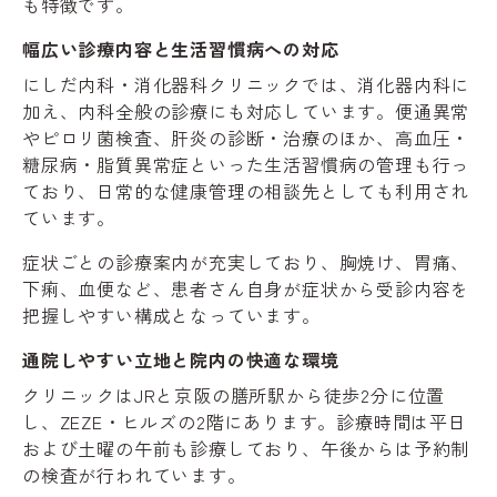
も特徴です。
幅広い診療内容と生活習慣病への対応
にしだ内科・消化器科クリニックでは、消化器内科に
加え、内科全般の診療にも対応しています。便通異常
やピロリ菌検査、肝炎の診断・治療のほか、高血圧・
糖尿病・脂質異常症といった生活習慣病の管理も行っ
ており、日常的な健康管理の相談先としても利用され
ています。
症状ごとの診療案内が充実しており、胸焼け、胃痛、
下痢、血便など、患者さん自身が症状から受診内容を
把握しやすい構成となっています。
通院しやすい立地と院内の快適な環境
クリニックはJRと京阪の膳所駅から徒歩2分に位置
し、ZEZE・ヒルズの2階にあります。診療時間は平日
および土曜の午前も診療しており、午後からは予約制
の検査が行われています。