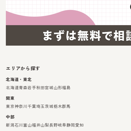
エリアから探す
北海道・東北
北海道
青森
岩手
秋田
宮城
山形
福島
関東
東京
神奈川
千葉
埼玉
茨城
栃木
群馬
中部
新潟
石川
富山
福井
山梨
長野
岐阜
静岡
愛知