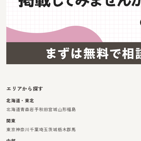
エリアから探す
北海道・東北
北海道
青森
岩手
秋田
宮城
山形
福島
関東
東京
神奈川
千葉
埼玉
茨城
栃木
群馬
中部