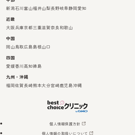
新潟
石川
富山
福井
山梨
長野
岐阜
静岡
愛知
近畿
大阪
兵庫
京都
三重
滋賀
奈良
和歌山
中国
岡山
鳥取
広島
島根
山口
四国
愛媛
香川
高知
徳島
九州・沖縄
福岡
佐賀
長崎
熊本
大分
宮崎
鹿児島
沖縄
個人情報保護方針
個人情報の取扱いについて