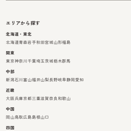
エリアから探す
北海道・東北
北海道
青森
岩手
秋田
宮城
山形
福島
関東
東京
神奈川
千葉
埼玉
茨城
栃木
群馬
中部
新潟
石川
富山
福井
山梨
長野
岐阜
静岡
愛知
近畿
大阪
兵庫
京都
三重
滋賀
奈良
和歌山
中国
岡山
鳥取
広島
島根
山口
四国