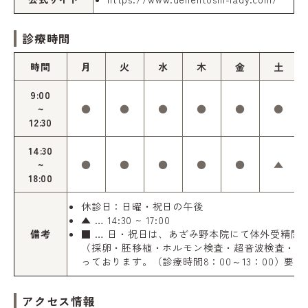
診療時間
時間
月
火
水
木
金
土
9:00
~
●
●
●
●
●
●
12:30
14:30
~
●
●
●
●
●
▲
18:00
休診日：日曜・祝日の午後
▲ … 14:30 ~ 17:00
備考
■ … 日・祝日は、あざみ野本院にて体外受精関
（採卵・胚移植・ホルモン検査・超音波検査・注
っております。（診療時間8：00～13：00）要予
アクセス情報