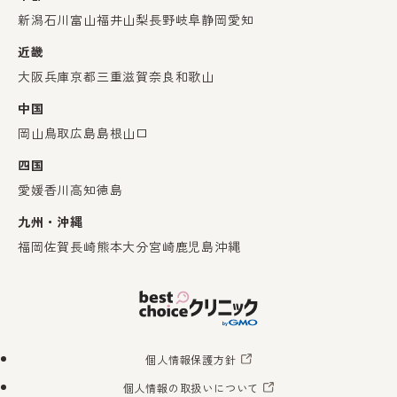
新潟
石川
富山
福井
山梨
長野
岐阜
静岡
愛知
近畿
大阪
兵庫
京都
三重
滋賀
奈良
和歌山
中国
岡山
鳥取
広島
島根
山口
四国
愛媛
香川
高知
徳島
九州・沖縄
福岡
佐賀
長崎
熊本
大分
宮崎
鹿児島
沖縄
個人情報保護方針
個人情報の取扱いについて