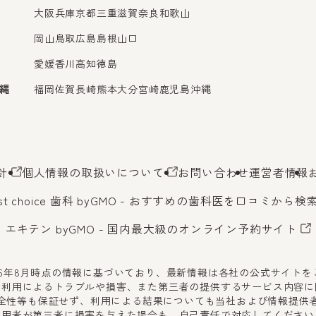
大阪
兵庫
京都
三重
滋賀
奈良
和歌山
岡山
鳥取
広島
島根
山口
愛媛
香川
高知
徳島
縄
福岡
佐賀
長崎
熊本
大分
宮崎
鹿児島
沖縄
針
個人情報の取扱いについて
お問い合わせ
運営者情報
st choice 歯科 byGMO
- おすすめの歯科医を口コミから検
エキテン byGMO
- 国内最大級のオンライン予約サイト
26年8月時点の情報に基づいており、最新情報は各社の公式サイト
不利用によるトラブルや損害、また第三者の提供するサービス内容に
全性等も保証せず、利用による結果についても当社および情報提供
利用者が第三者に損害を与えた場合も、自己責任で対応してください