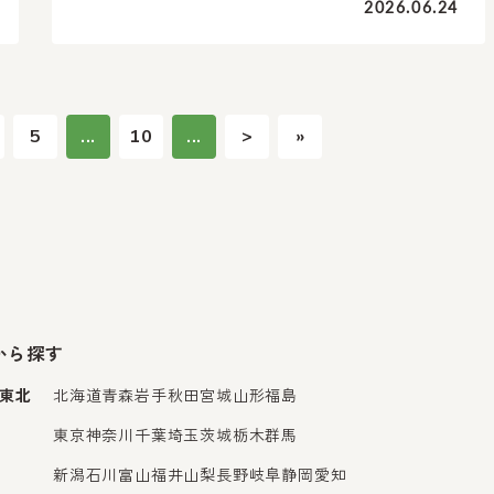
2026.06.24
5
...
10
...
>
»
から探す
東北
北海道
青森
岩手
秋田
宮城
山形
福島
東京
神奈川
千葉
埼玉
茨城
栃木
群馬
新潟
石川
富山
福井
山梨
長野
岐阜
静岡
愛知