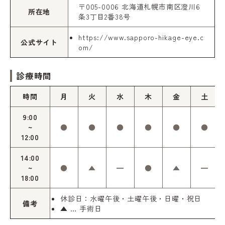
〒005-0006 北海道札幌市南区澄川6
所在地
条3丁目2番38号
https://www.sapporo-hikage-eye.c
公式サイト
om/
診療時間
時間
月
火
水
木
金
土
9:00
~
●
●
●
●
●
●
12:00
14:00
~
●
▲
━
●
▲
━
18:00
休診日：水曜午後・土曜午後・日曜・祝日
備考
▲ … 手術日