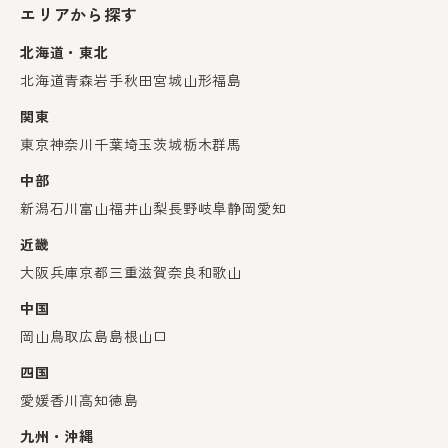
エリアから探す
北海道・東北
北海道
青森
岩手
秋田
宮城
山形
福島
関東
東京
神奈川
千葉
埼玉
茨城
栃木
群馬
中部
新潟
石川
富山
福井
山梨
長野
岐阜
静岡
愛知
近畿
大阪
兵庫
京都
三重
滋賀
奈良
和歌山
中国
岡山
鳥取
広島
島根
山口
四国
愛媛
香川
高知
徳島
九州・沖縄