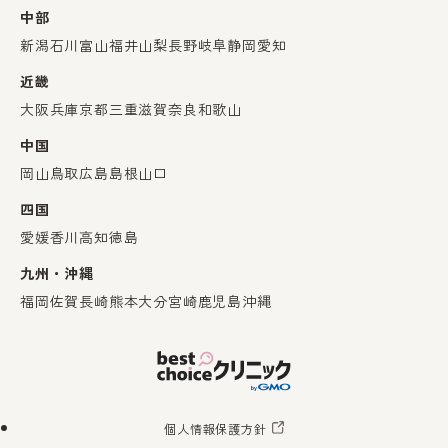
中部
新潟
石川
富山
福井
山梨
長野
岐阜
静岡
愛知
近畿
大阪
兵庫
京都
三重
滋賀
奈良
和歌山
中国
岡山
鳥取
広島
島根
山口
四国
愛媛
香川
高知
徳島
九州・沖縄
福岡
佐賀
長崎
熊本
大分
宮崎
鹿児島
沖縄
個人情報保護方針