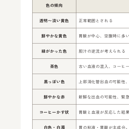
色の傾向
透明〜淡い黄色
正常範囲とされる
鮮やかな黄色
胃酸が中心、空腹時に多
緑がかった色
胆汁の逆流が考えられる
茶色
古い血液の混入、コーヒ
黒っぽい色
上部消化管出血の可能性
鮮やかな赤
新鮮な出血の可能性、緊
コーヒーかす状
胃酸と血液が反応した結
白色・白濁
胃の粘液・胃酸が主成分