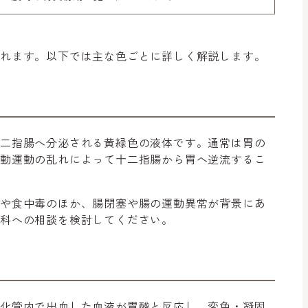
られます。以下では主な色ごとに詳しく解説します。
十二指腸へ分泌される黄緑色の液体です。通常は胃の
蠕動運動の乱れによって十二指腸から胃へ逆流するこ
いや食中毒のほか、腸閉塞や腸の運動異常が背景にあ
科への相談を検討してください。
消化管内で出血した血液が胃酸と反応し、変色・凝固