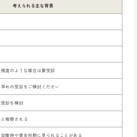
考えられる主な背景
い
ー残渣のような場合は要受診
、早めの受診をご検討ください
急受診を検討
果と推察される
。空腹時や胃炎初期に見られることがある