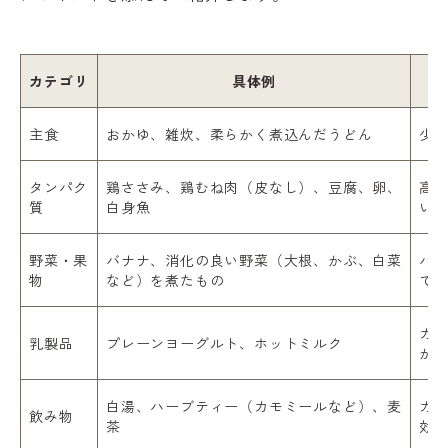
カテゴリ
具体例
主食
おかゆ、雑炊、柔らかく煮込んだうどん
少
タンパク
鶏ささみ、鶏むね肉（皮なし）、豆腐、卵、
高
質
白身魚
い
野菜・果
バナナ、消化の良い野菜（大根、かぶ、白菜
バ
物
など）を煮たもの
て
カ
乳製品
プレーンヨーグルト、ホットミルク
が
白湯、ハーブティー（カモミールなど）、麦
カ
飲み物
茶
効