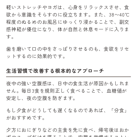
軽いストレッチやヨガは、心身をリラックスさせ、食
欲から意識をそらすのに役立ちます。また、38〜40℃
程度のぬるめのお風呂にゆっくり浸かることで、副交
感神経が優位になり、体が自然と休息モードに入りま
す。
歯を磨いて口の中をさっぱりさせるのも、食欲をリセ
ットするのに効果的です。
生活習慣で改善する根本的なアプローチ
夜中の強い空腹感は、日中の食生活が原因かもしれま
せん。毎日3食を規則正しく食べることで、血糖値が
安定し、夜の空腹を防ぎます。
もし夕食がどうしても遅くなるのであれば、「分食」
がおすすめです。
夕方におにぎりなどの主食を先に食べ、帰宅後はおか
ずやスープだけを摂ることで、空腹を我慢するストレ