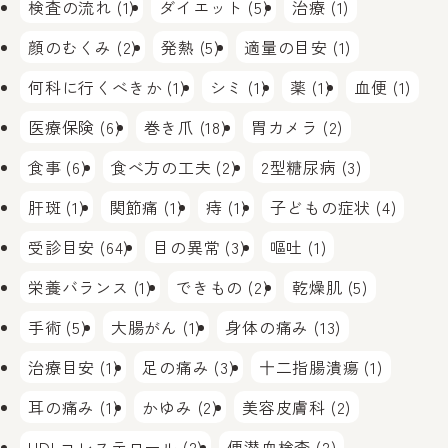
検査の流れ (1)
ダイエット (5)
治療 (1)
顔のむくみ (2)
発熱 (5)
適量の目安 (1)
何科に行くべきか (1)
シミ (1)
薬 (1)
血便 (1)
医療保険 (6)
巻き爪 (18)
胃カメラ (2)
食事 (6)
食べ方の工夫 (2)
2型糖尿病 (3)
肝斑 (1)
関節痛 (1)
痔 (1)
子どもの症状 (4)
受診目安 (64)
目の異常 (3)
嘔吐 (1)
栄養バランス (1)
できもの (2)
乾燥肌 (5)
手術 (5)
大腸がん (1)
身体の痛み (13)
治療目安 (1)
足の痛み (3)
十二指腸潰瘍 (1)
耳の痛み (1)
かゆみ (2)
美容皮膚科 (2)
HDLコレステロール (2)
便潜血検査 (2)