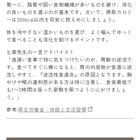
第一に、脂質や固い食物繊維が多いものを避け、消化
の良いものを選ぶのが基本です。次いで、摂取カロリ
ーは200kcal以内を目安に控えめにしましょう。
体を冷やさない温かいものを選び、よく噛んでゆっく
り食べることも消化を助けるポイントです。
☝️
簗先生の一言アドバイス！
「夜遅い食事で特に気をつけたいのが、胃酸の逆流で
す。食べてすぐに横になると、胃の内容物が食道に逆
流しやすく、『逆流性食道炎』の原因となります。胸
やけや喉の違和感がある方は特に注意し、食後最低で
も1〜2時間は座った姿勢を保つように心がけましょ
う。」
参考:
厚生労働省：快眠と生活習慣