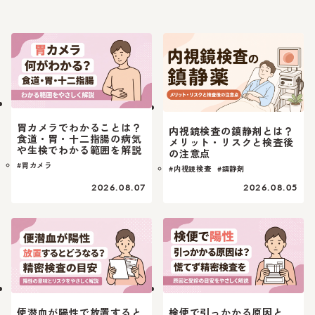
胃カメラでわかることは？
内視鏡検査の鎮静剤とは？
食道・胃・十二指腸の病気
メリット・リスクと検査後
や生検でわかる範囲を解説
の注意点
#胃カメラ
#内視鏡検査
#鎮静剤
2026.08.07
2026.08.05
便潜血が陽性で放置すると
検便で引っかかる原因と