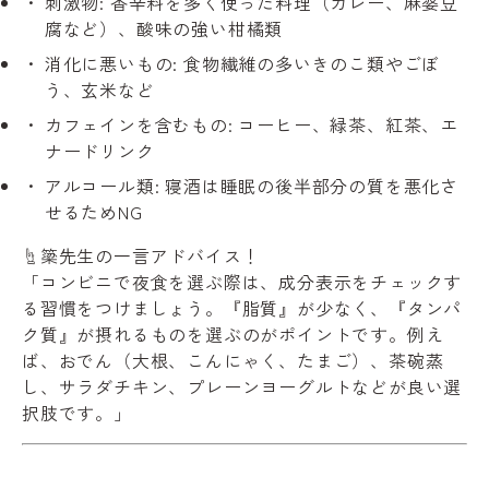
刺激物: 香辛料を多く使った料理（カレー、麻婆豆
腐など）、酸味の強い柑橘類
消化に悪いもの: 食物繊維の多いきのこ類やごぼ
う、玄米など
カフェインを含むもの: コーヒー、緑茶、紅茶、エ
ナードリンク
アルコール類: 寝酒は睡眠の後半部分の質を悪化さ
せるためNG
☝️
簗先生の一言アドバイス！
「コンビニで夜食を選ぶ際は、成分表示をチェックす
る習慣をつけましょう。『脂質』が少なく、『タンパ
ク質』が摂れるものを選ぶのがポイントです。例え
ば、おでん（大根、こんにゃく、たまご）、茶碗蒸
し、サラダチキン、プレーンヨーグルトなどが良い選
択肢です。」