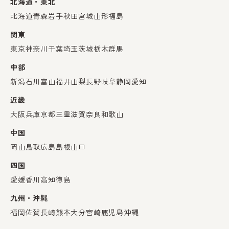
北海道・東北
北海道
青森
岩手
秋田
宮城
山形
福島
関東
東京
神奈川
千葉
埼玉
茨城
栃木
群馬
中部
新潟
石川
富山
福井
山梨
長野
岐阜
静岡
愛知
近畿
大阪
兵庫
京都
三重
滋賀
奈良
和歌山
中国
岡山
鳥取
広島
島根
山口
四国
愛媛
香川
高知
徳島
九州・沖縄
福岡
佐賀
長崎
熊本
大分
宮崎
鹿児島
沖縄