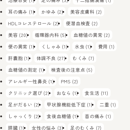
治療目安 (1)
足の痛み (3)
十二指腸潰瘍 (1)
耳の痛み (1)
かゆみ (2)
美容皮膚科 (2)
HDLコレステロール (2)
便潜血検査 (2)
美容 (20)
循環器内科 (5)
血糖値の異常 (2)
便の異常 (1)
くしゃみ (1)
水虫 (1)
費用 (1)
肝嚢胞 (1)
体調不良 (27)
むくみ (7)
血糖値の測定 (1)
検査後の注意点 (5)
アレルギー性鼻炎 (1)
PMS (2)
クリニック選び (2)
おなら (1)
食生活 (11)
足がだるい (2)
甲状腺機能低下症 (1)
二重 (1)
しゃっくり (2)
食後血糖値 (1)
首の痛み (1)
膵臓 (1)
女性の悩み (3)
足のむくみ (7)