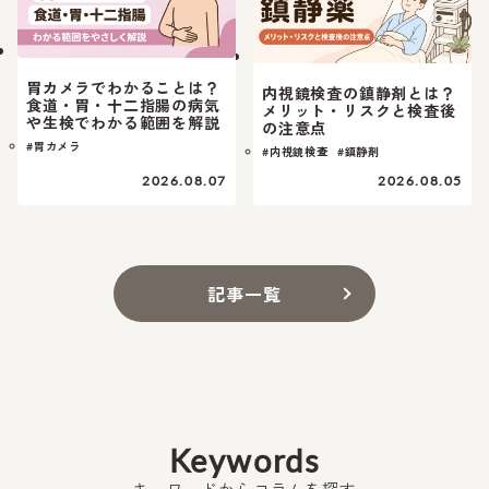
胃カメラでわかることは？
内視鏡検査の鎮静剤とは？
食道・胃・十二指腸の病気
メリット・リスクと検査後
や生検でわかる範囲を解説
の注意点
#胃カメラ
#内視鏡検査
#鎮静剤
2026.08.07
2026.08.05
記事一覧
Keywords
キーワードからコラムを探す