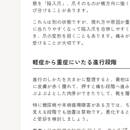
態を「陥入爪」、爪そのものが横方向に強
び分けることがあります。
これらは別の状態ですが、現れ方や原因が
に当たりやすくなって陥入爪を合併しやす
き、爪の変形を招くこともあります。痛み
受けることが大切です。
軽症から重症にいたる進行段階
進行のしかたを大まかに整理すると、最初
に皮膚が赤く腫れて、押すと痛む段階へ進
ぷよぷよとした肉芽ができたりして、靴を
特に糖尿病や末梢循環障害がある方では、
見える段階でも放置は禁物です。悪化する
と受診を検討しましょう。