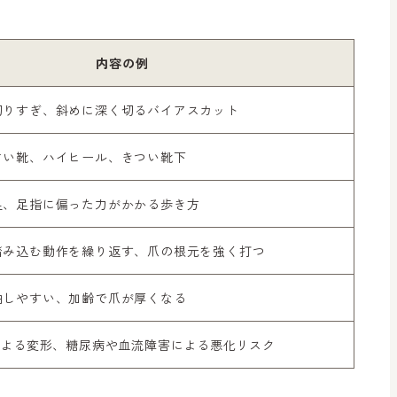
内容の例
切りすぎ、斜めに深く切るバイアスカット
さい靴、ハイヒール、きつい靴下
足、足指に偏った力がかかる歩き方
踏み込む動作を繰り返す、爪の根元を強く打つ
曲しやすい、加齢で爪が厚くなる
による変形、糖尿病や血流障害による悪化リスク