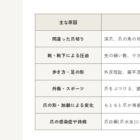
主な原因
間違った爪切り
深爪、爪の角の
靴・靴下による圧迫
先の細い靴、小
歩き方・足の形
外反母趾、扁平
外傷・スポーツ
爪をぶつける、
爪の形・加齢による変化
もともと爪が湾
爪の感染症や持病
爪白癬(爪水虫)