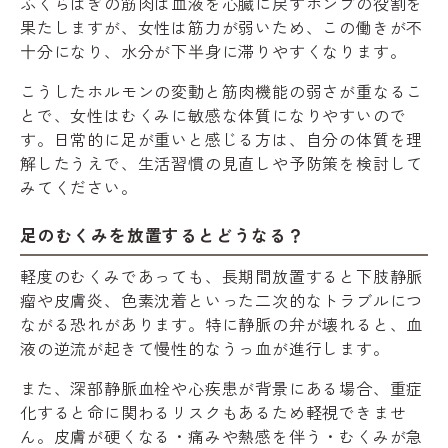
ふくらはぎの筋肉は血液を心臓に戻すポンプの役割を
果たしますが、女性は筋力が弱いため、この働きが不
十分になり、水分が下半身に滞りやすくなります。
こうしたホルモンの変動と筋肉機能の弱さが重なるこ
とで、女性はむくみに敏感な体質になりやすいので
す。日常的に足が重いと感じる方は、自分の体質を理
解したうえで、生活習慣の見直しや予防策を検討して
みてください。
足のむくみを放置するとどうなる？
軽度のむくみであっても、長期間放置すると下肢静脈
瘤や皮膚炎、色素沈着といった二次的なトラブルにつ
ながる恐れがあります。特に静脈の弁が壊れると、血
液の逆流が起きて慢性的なうっ血が進行します。
また、深部静脈血栓や心疾患が背景にある場合、重症
化すると命に関わるリスクもあるため軽視できませ
ん。皮膚が硬くなる・痛みや熱感を伴う・むくみが急