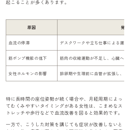
起こることが多くあります。
原因
発生
血流の停滞
デスクワークや立ち仕事による運動
筋ポンプ機能の低下
筋肉の収縮運動が不足し、心臓への
女性ホルモンの影響
排卵期や生理前に血管が拡張し、水
特に長時間の座位姿勢が続く場合や、月経周期によっ
てむくみやすいタイミングがある女性は、こまめなス
トレッチや歩行などで血流改善を図ると効果的です。
一方で、こうした対策を講じても症状が改善しないと