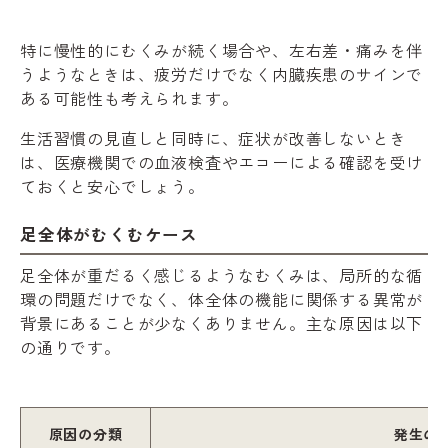
特に慢性的にむくみが続く場合や、左右差・痛みを伴
うようなときは、疲労だけでなく内臓疾患のサインで
ある可能性も考えられます。
生活習慣の見直しと同時に、症状が改善しないとき
は、医療機関での血液検査やエコーによる確認を受け
ておくと安心でしょう。
足全体がむくむケース
足全体が重だるく感じるようなむくみは、局所的な循
環の問題だけでなく、体全体の機能に関係する異常が
背景にあることが少なくありません。主な原因は以下
の通りです。
原因の分類
発生の