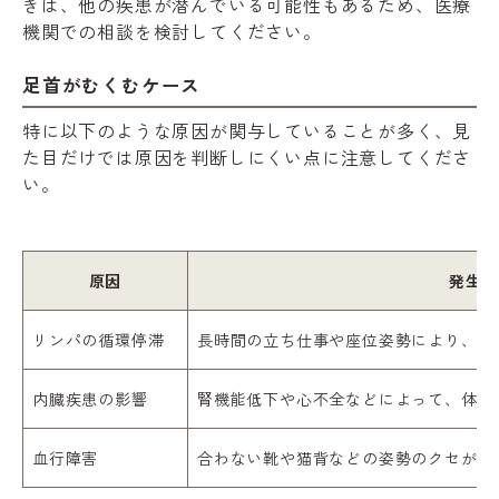
きは、他の疾患が潜んでいる可能性もあるため、医療
機関での相談を検討してください。
足首がむくむケース
特に以下のような原因が関与していることが多く、見
た目だけでは原因を判断しにくい点に注意してくださ
い。
原因
発生の
リンパの循環停滞
長時間の立ち仕事や座位姿勢により、く
内臓疾患の影響
腎機能低下や心不全などによって、体内
血行障害
合わない靴や猫背などの姿勢のクセが足