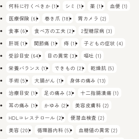
何科に行くべきか (1)
シミ (1)
薬 (1)
血便 (1)
医療保険 (6)
巻き爪 (18)
胃カメラ (2)
食事 (6)
食べ方の工夫 (2)
2型糖尿病 (3)
肝斑 (1)
関節痛 (1)
痔 (1)
子どもの症状 (4)
受診目安 (64)
目の異常 (3)
嘔吐 (1)
栄養バランス (1)
できもの (2)
乾燥肌 (5)
手術 (5)
大腸がん (1)
身体の痛み (13)
治療目安 (1)
足の痛み (3)
十二指腸潰瘍 (1)
耳の痛み (1)
かゆみ (2)
美容皮膚科 (2)
HDLコレステロール (2)
便潜血検査 (2)
美容 (20)
循環器内科 (5)
血糖値の異常 (2)