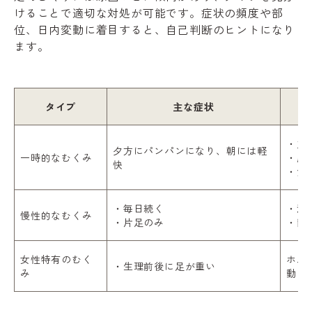
けることで適切な対処が可能です。症状の頻度や部
位、日内変動に着目すると、自己判断のヒントになり
ます。
タイプ
主な症状
・立
夕方にパンパンになり、朝には軽
一時的なむくみ
・座
快
・食
・毎日続く
・深
慢性的なむくみ
・片足のみ
・静
女性特有のむく
ホル
・生理前後に足が重い
み
動