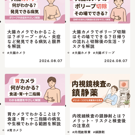
大腸カメラでわかること
大腸カメラでポリープ切除
は？ポリープ・がん・炎症
はその場でできる？日帰り
など発見できる病気と限界
の流れと切除後の生活・リ
を解説
スクを解説
#大腸カメラ
#大腸カメラ
#大腸ポリープ
2026.08.07
2026.08.07
胃カメラでわかることは？
内視鏡検査の鎮静剤とは？
食道・胃・十二指腸の病気
メリット・リスクと検査後
や生検でわかる範囲を解説
の注意点
#胃カメラ
#内視鏡検査
#鎮静剤