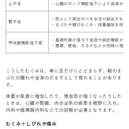
心不全
・心臓のポンプ機能低下により血液が循
・尿として排出すべき水分が排出されず
腎不全
・まぶたや顔のむくみ・体重増加を伴い
・基礎代謝が落ちて血流や排出機能が低
甲状腺機能低下症
・悪寒、便秘、だるさなどが同時に現れ
こうしたむくみは、単に足だけにとどまらず、朝のま
ぶたの腫れや全身のだるさとして現れることがありま
す。
体重が急激に増加したり、倦怠感が強くなったりした
ときは、心臓や腎臓、内分泌系の疾患を視野に入れ、
内科や循環器内科などでの診察が必要となります。
むくみ＋しびれや痛み