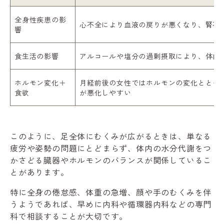
全身性疾患の影
心不全により血液の戻りが悪くなり、腎不
響
食生活の影響
アルコールや塩分の過剰摂取により、体内
ホルモン変化＋
月経前後の女性ではホルモンの変化ととも
食欲
が悪化しやすい
このように、足全体にむくみが広がるときは、単なる
疲労や姿勢の問題にとどまらず、体内の水分代謝をつ
かさどる臓器やホルモンのバランスが関係しているこ
とがあります。
特に全身の倦怠感、体重の急増、顔や手のむくみを伴
うようであれば、早めに内科や循環器内科などの専門
科で相談することが大切です。