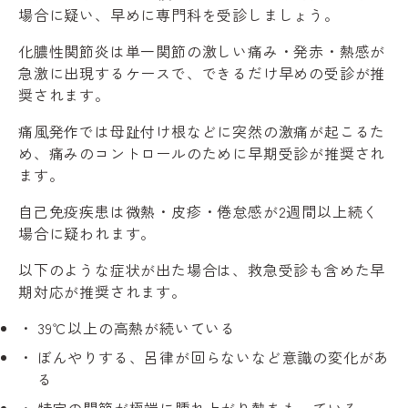
場合に疑い、早めに専門科を受診しましょう。
化膿性関節炎は単一関節の激しい痛み・発赤・熱感が
急激に出現するケースで、できるだけ早めの受診が推
奨されます。
痛風発作では母趾付け根などに突然の激痛が起こるた
め、痛みのコントロールのために早期受診が推奨され
ます。
自己免疫疾患は微熱・皮疹・倦怠感が2週間以上続く
場合に疑われます。
以下のような症状が出た場合は、救急受診も含めた早
期対応が推奨されます。
39℃以上の高熱が続いている
ぼんやりする、呂律が回らないなど意識の変化があ
る
特定の関節が極端に腫れ上がり熱をもっている