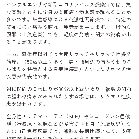
インフルエンザや新型コロナウイルス感染症では、急
な高熱とともに全身の関節痛・倦怠感が現れることが
多いです。細菌感染による化膿性関節炎では、特定の
関節に強い痛みや腫れ・発赤が集中します。一般的な
風邪（上気道炎）でも、軽度の発熱と関節の鈍痛が出
ることがあります。
一方、感染症以外では関節リウマチやリウマチ性多発
筋痛症（50歳以上に多く、肩・腰周辺の痛みや朝のこ
わばりを特徴とする炎症性疾患）といったリウマチ性
疾患が代表的です。
朝に関節のこわばりが30分以上続いたり、複数の関節
に腫れや痛みがみられたりする場合は、リウマチ性疾
患が疑われます。
全身性エリテマトーデス（SLE）やシェーグレン症候
群（唾液腺・涙腺などが障害される自己免疫疾患）な
どの自己免疫疾患では、微熱が長期間続いたり、皮疹
や複数臓器の症状を伴うことがあります。