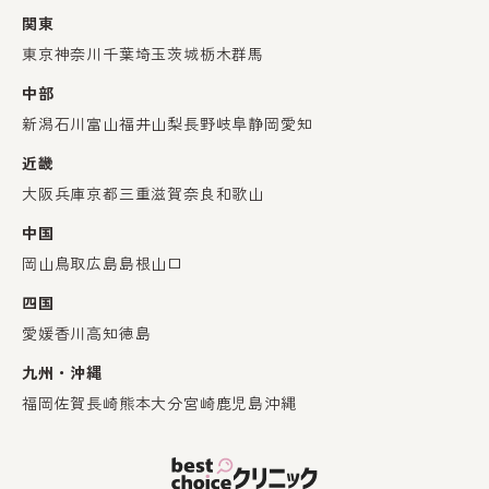
関東
東京
神奈川
千葉
埼玉
茨城
栃木
群馬
中部
新潟
石川
富山
福井
山梨
長野
岐阜
静岡
愛知
近畿
大阪
兵庫
京都
三重
滋賀
奈良
和歌山
中国
岡山
鳥取
広島
島根
山口
四国
愛媛
香川
高知
徳島
九州・沖縄
福岡
佐賀
長崎
熊本
大分
宮崎
鹿児島
沖縄