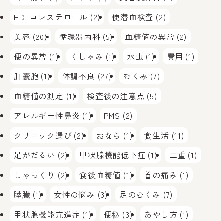
HDLコレステロール (2)
便潜血検査 (2)
美容 (20)
循環器内科 (5)
血糖値の異常 (2)
便の異常 (1)
くしゃみ (1)
水虫 (1)
費用 (1)
肝嚢胞 (1)
体調不良 (27)
むくみ (7)
血糖値の測定 (1)
検査後の注意点 (5)
アレルギー性鼻炎 (1)
PMS (2)
クリニック選び (2)
おなら (1)
食生活 (11)
足がだるい (2)
甲状腺機能低下症 (1)
二重 (1)
しゃっくり (2)
食後血糖値 (1)
首の痛み (1)
膵臓 (1)
女性の悩み (3)
足のむくみ (7)
甲状腺機能亢進症 (1)
便秘 (3)
あやし方 (1)