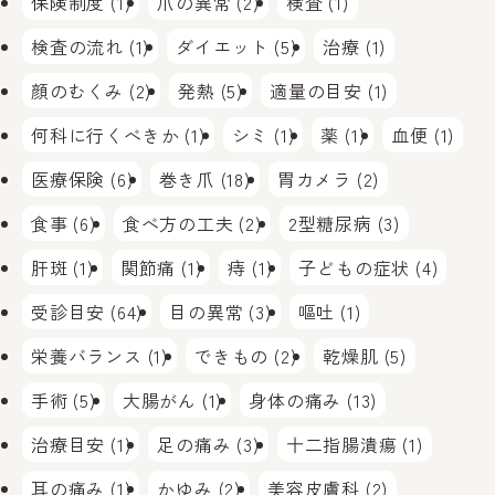
保険制度 (1)
爪の異常 (2)
検査 (1)
検査の流れ (1)
ダイエット (5)
治療 (1)
顔のむくみ (2)
発熱 (5)
適量の目安 (1)
何科に行くべきか (1)
シミ (1)
薬 (1)
血便 (1)
医療保険 (6)
巻き爪 (18)
胃カメラ (2)
食事 (6)
食べ方の工夫 (2)
2型糖尿病 (3)
肝斑 (1)
関節痛 (1)
痔 (1)
子どもの症状 (4)
受診目安 (64)
目の異常 (3)
嘔吐 (1)
栄養バランス (1)
できもの (2)
乾燥肌 (5)
手術 (5)
大腸がん (1)
身体の痛み (13)
治療目安 (1)
足の痛み (3)
十二指腸潰瘍 (1)
耳の痛み (1)
かゆみ (2)
美容皮膚科 (2)