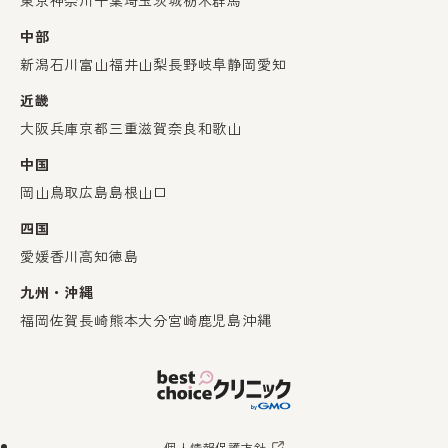
東京
神奈川
千葉
埼玉
茨城
栃木
群馬
中部
新潟
石川
富山
福井
山梨
長野
岐阜
静岡
愛知
近畿
大阪
兵庫
京都
三重
滋賀
奈良
和歌山
中国
岡山
鳥取
広島
島根
山口
四国
愛媛
香川
高知
徳島
九州・沖縄
福岡
佐賀
長崎
熊本
大分
宮崎
鹿児島
沖縄