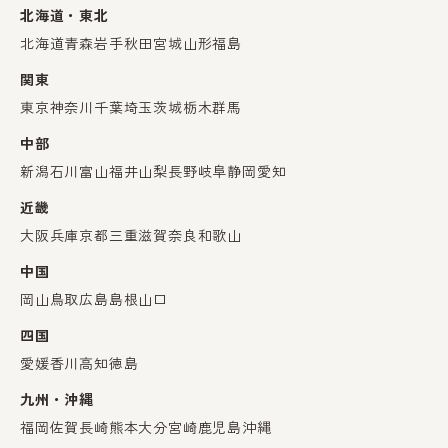
北海道・東北
北海道
青森
岩手
秋田
宮城
山形
福島
関東
東京
神奈川
千葉
埼玉
茨城
栃木
群馬
中部
新潟
石川
富山
福井
山梨
長野
岐阜
静岡
愛知
近畿
大阪
兵庫
京都
三重
滋賀
奈良
和歌山
中国
岡山
鳥取
広島
島根
山口
四国
愛媛
香川
高知
徳島
九州・沖縄
福岡
佐賀
長崎
熊本
大分
宮崎
鹿児島
沖縄