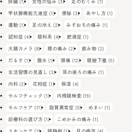
膵臓 (1)
女性の悩み (3)
足のむくみ (7)
甲状腺機能亢進症 (1)
便秘 (3)
あやし方 (1)
運動 (1)
足の冷え (2)
みぞおちの痛み (1)
認知症 (4)
眼科系 (4)
肥満症 (1)
大腸カメラ (8)
膝の痛み (2)
飲み物 (2)
だるさ (1)
腹水 (1)
頭痛 (12)
眼瞼下垂 (5)
生活習慣の見直し (3)
耳の後ろの痛み (1)
内科 (2)
花粉症 (1)
保湿 (4)
セルフチェック (1)
内視鏡検査 (19)
セルフケア (17)
脂質異常症 (5)
めまい (1)
診療科の選び方 (1)
こめかみの痛み (1)
スキンケア (2)
鎮静剤 (1)
目の病気 (4)